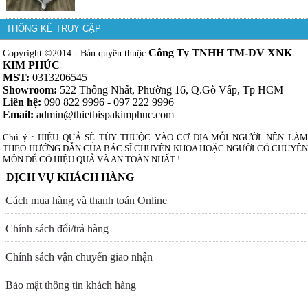
THỐNG KÊ TRUY CẬP
Công Ty TNHH TM-DV XNK
Copyright ©2014 - Bản quyền thuộc
KIM PHÚC
MST:
0313206545
Showroom:
522 Thống Nhất, Phường 16, Q.Gò Vấp, Tp HCM
Liên hệ:
090 822 9996 - 097 222 9996
Email:
admin@thietbispakimphuc.com
Chú ý : HIỆU QUẢ SẼ TÙY THUỘC VÀO CƠ ĐỊA MỖI NGƯỜI. NÊN LÀM
THEO HƯỚNG DẪN CỦA BÁC SĨ CHUYÊN KHOA HOẶC NGƯỜI CÓ CHUYÊN
MÔN ĐỂ CÓ HIỆU QUẢ VÀ AN TOÀN NHẤT !
DỊCH VỤ KHÁCH HÀNG
Cách mua hàng và thanh toán Online
Chính sách đổi/trả hàng
Chính sách vận chuyển giao nhận
Bảo mật thông tin khách hàng