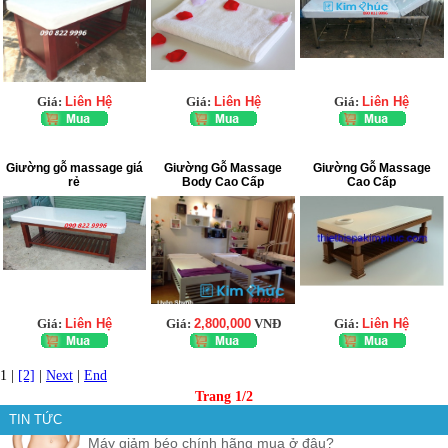
Giá:
Liên Hệ
Giá:
Liên Hệ
Giá:
Liên Hệ
Giường gỗ massage giá
Giường Gỗ Massage
Giường Gỗ Massage
rẻ
Body Cao Cấp
Cao Cấp
Giá:
Liên Hệ
Giá:
2,800,000
VNĐ
Giá:
Liên Hệ
1 |
[2]
|
Next
|
End
Trang 1/2
TIN TỨC
Máy giảm béo chính hãng mua ở đâu?