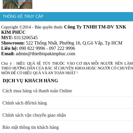
THỐNG KÊ TRUY CẬP
Công Ty TNHH TM-DV XNK
Copyright ©2014 - Bản quyền thuộc
KIM PHÚC
MST:
0313206545
Showroom:
522 Thống Nhất, Phường 16, Q.Gò Vấp, Tp HCM
Liên hệ:
090 822 9996 - 097 222 9996
Email:
admin@thietbispakimphuc.com
Chú ý : HIỆU QUẢ SẼ TÙY THUỘC VÀO CƠ ĐỊA MỖI NGƯỜI. NÊN LÀM
THEO HƯỚNG DẪN CỦA BÁC SĨ CHUYÊN KHOA HOẶC NGƯỜI CÓ CHUYÊN
MÔN ĐỂ CÓ HIỆU QUẢ VÀ AN TOÀN NHẤT !
DỊCH VỤ KHÁCH HÀNG
Cách mua hàng và thanh toán Online
Chính sách đổi/trả hàng
Chính sách vận chuyển giao nhận
Bảo mật thông tin khách hàng