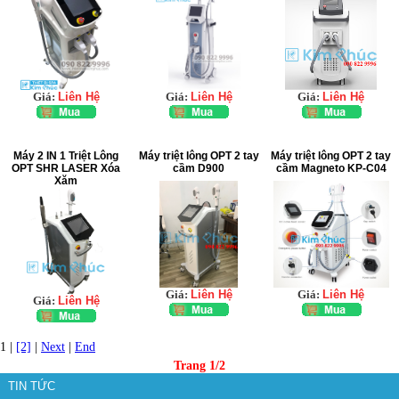
Giá:
Liên Hệ
Giá:
Liên Hệ
Giá:
Liên Hệ
Máy 2 IN 1 Triệt Lông
Máy triệt lông OPT 2 tay
Máy triệt lông OPT 2 tay
OPT SHR LASER Xóa
cầm D900
cầm Magneto KP-C04
Xăm
Giá:
Liên Hệ
Giá:
Liên Hệ
Giá:
Liên Hệ
1 |
[2]
|
Next
|
End
Trang 1/2
TIN TỨC