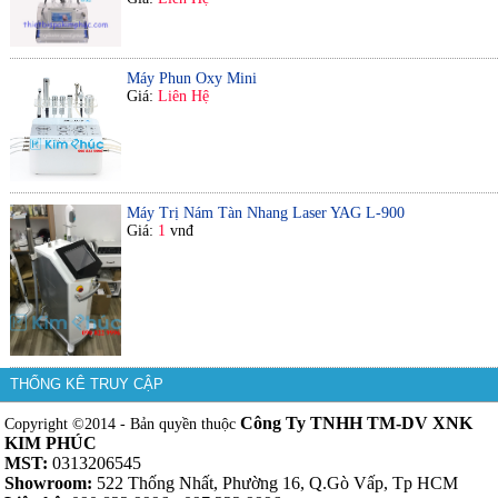
Máy Phun Oxy Mini
Giá:
Liên Hệ
Máy Trị Nám Tàn Nhang Laser YAG L-900
Giá:
1
vnđ
THỐNG KÊ TRUY CẬP
Công Ty TNHH TM-DV XNK
Copyright ©2014 - Bản quyền thuộc
KIM PHÚC
MST:
0313206545
Showroom:
522 Thống Nhất, Phường 16, Q.Gò Vấp, Tp HCM