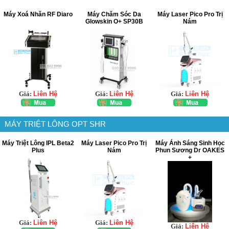
Máy Xoá Nhăn RF Diaro
Máy Chăm Sóc Da
Máy Laser Pico Pro Trị
Glowskin O+ SP30B
Nám
Giá:
Liên Hệ
Giá:
Liên Hệ
Giá:
Liên Hệ
MÁY TRIỆT LÔNG OPT SHR
Máy Triệt Lông IPL Beta2
Máy Laser Pico Pro Trị
Máy Ánh Sáng Sinh Học
Plus
Nám
Phun Sương Dr OAKES
+
Giá:
Liên Hệ
Giá:
Liên Hệ
Giá:
Liên Hệ