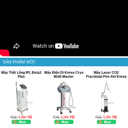
SẢN PHẨM MỚI
Máy Triệt Lông IPL Beta2
Máy Điện Di Korea Cryo
Máy Laser CO2
Plus
Multi Master
Fractional Fire-Xel Korea
Giá:
Liên Hệ
Giá:
Liên Hệ
Giá:
Liên Hệ