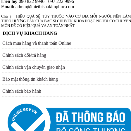
Liên hệ:
090 822 9996 - 097 222 9996
Email:
admin@thietbispakimphuc.com
Chú ý : HIỆU QUẢ SẼ TÙY THUỘC VÀO CƠ ĐỊA MỖI NGƯỜI. NÊN LÀM
THEO HƯỚNG DẪN CỦA BÁC SĨ CHUYÊN KHOA HOẶC NGƯỜI CÓ CHUYÊN
MÔN ĐỂ CÓ HIỆU QUẢ VÀ AN TOÀN NHẤT !
DỊCH VỤ KHÁCH HÀNG
Cách mua hàng và thanh toán Online
Chính sách đổi/trả hàng
Chính sách vận chuyển giao nhận
Bảo mật thông tin khách hàng
Chính sách bảo hành