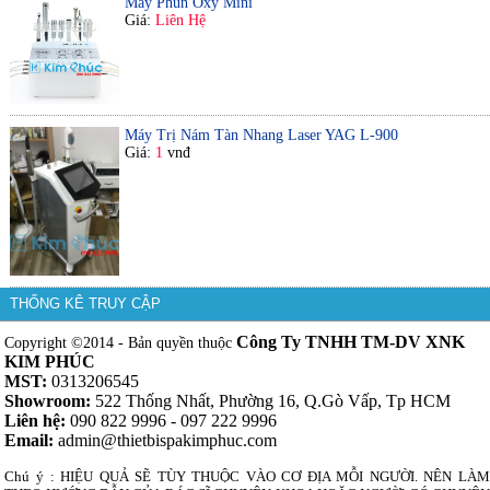
Máy Phun Oxy Mini
Giá:
Liên Hệ
Máy Trị Nám Tàn Nhang Laser YAG L-900
Giá:
1
vnđ
THỐNG KÊ TRUY CẬP
Công Ty TNHH TM-DV XNK
Copyright ©2014 - Bản quyền thuộc
KIM PHÚC
MST:
0313206545
Showroom:
522 Thống Nhất, Phường 16, Q.Gò Vấp, Tp HCM
Liên hệ:
090 822 9996 - 097 222 9996
Email:
admin@thietbispakimphuc.com
Chú ý : HIỆU QUẢ SẼ TÙY THUỘC VÀO CƠ ĐỊA MỖI NGƯỜI. NÊN LÀM