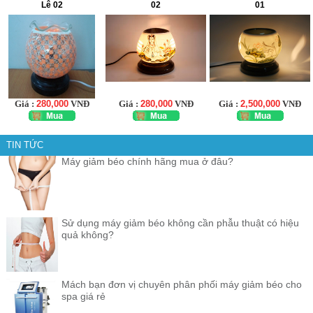
Lê 02
02
01
Giá :
280,000
VNĐ
Giá :
280,000
VNĐ
Giá :
2,500,000
VNĐ
TIN TỨC
Máy giảm béo chính hãng mua ở đâu?
Sử dụng máy giảm béo không cần phẫu thuật có hiệu
quả không?
Mách bạn đơn vị chuyên phân phối máy giảm béo cho
spa giá rẻ