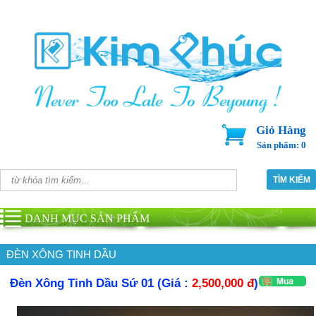
Giỏ Hàng
Sản phẩm: 0
DANH MỤC SẢN PHẨM
ĐÈN XÔNG TINH DẦU
Đèn Xông Tinh Dầu Sứ 01 (Giá :
2,500,000 đ
)