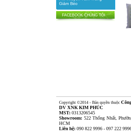
Giảm Béo
FACEBOOK CHÚNG TÔI
Côn
Copyright ©2014 - Bản quyền thuộc
DV XNK KIM PHÚC
MST:
0313206545
Showroom:
522 Thống Nhất, Phườn
HCM
Liên hệ:
090 822 9996 - 097 222 999