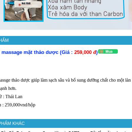
HẨM
massage mặt thảo dược (Giá :
259,000 đ
)
ssge thảo dược giúp làm sạch sâu và bổ sung dưỡng chất cho một làn
ạnh hơn.
ứ : Thái Lan
n : 259,000vnd/hộp
PHẨM KHÁC