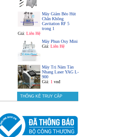
Máy Giảm Béo Hút
Chân Không
Cavitation RF 5
trong 1
Giá:
Liên Hệ
Máy Phun Oxy Mini
Giá:
Liên Hệ
Máy Trị Nám Tàn
Nhang Laser YAG L-
900
Giá:
1
vnđ
THỐNG KÊ TRUY CẬP