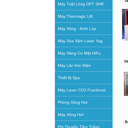
Tế
Máy Triệt Lông OPT SHR
Máy Thermagic Lift
Máy Xông - Kính Lúp
Máy Xóa Xăm Laser Yag
Máy Nâng Cơ Mặt HiFu
Vi
Máy Lăn Kim Điện
Thiết Bị Spa
Máy Laser CO2 Fractional
Phòng Xông Hơi
Máy Xông Hơi
B
Phi Thuyền Tắm Trắng