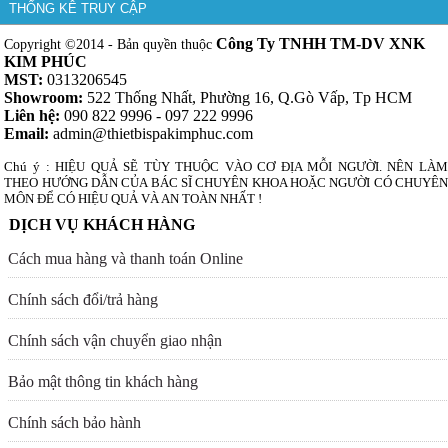
THỐNG KÊ TRUY CẬP
Công Ty TNHH TM-DV XNK
Copyright ©2014 - Bản quyền thuộc
KIM PHÚC
MST:
0313206545
Showroom:
522 Thống Nhất, Phường 16, Q.Gò Vấp, Tp HCM
Liên hệ:
090 822 9996 - 097 222 9996
Email:
admin@thietbispakimphuc.com
Chú ý : HIỆU QUẢ SẼ TÙY THUỘC VÀO CƠ ĐỊA MỖI NGƯỜI. NÊN LÀM
THEO HƯỚNG DẪN CỦA BÁC SĨ CHUYÊN KHOA HOẶC NGƯỜI CÓ CHUYÊN
MÔN ĐỂ CÓ HIỆU QUẢ VÀ AN TOÀN NHẤT !
DỊCH VỤ KHÁCH HÀNG
Cách mua hàng và thanh toán Online
Chính sách đổi/trả hàng
Chính sách vận chuyển giao nhận
Bảo mật thông tin khách hàng
Chính sách bảo hành