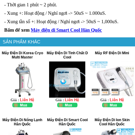
- Thời gian 1 phút ~ 2 phút.
- Xung +: Hoạt động / Nghỉ ngơi -> 50uS ~ 1.000uS.
- Xung tần số +: Hoạt động / Nghỉ ngơi -> 50uS ~ 1,000uS.
Bấm để xem
Máy điện di Smart Cool Hàn Quốc
SẢN PHẨM KHÁC
Máy Điện Di Korea Cryo
Máy Điện Di Tinh Chất D
Máy RF Điện Di Mini
Multi Master
Cool
Giá :
Liên Hệ
Giá :
Liên Hệ
Giá :
Liên Hệ
Máy Điện Di Nóng Lạnh
Máy Điện Di Smart Cool
Máy Điện Di Ion Skin
Hàn Quốc
Hàn Quốc
Cool Hàn Quốc