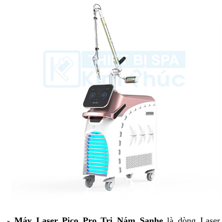
-
Máy Laser Pico Pro Trị Nám Sanhe
là dòng Laser