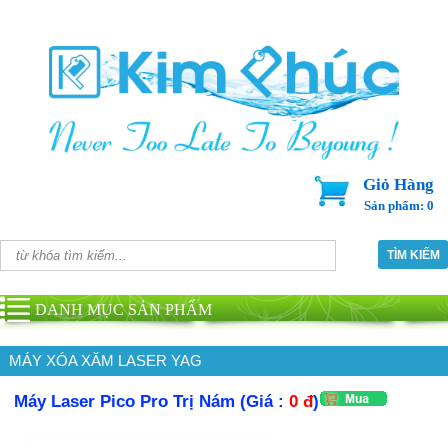
Giỏ Hàng
Sản phẩm: 0
DANH MỤC SẢN PHẨM
MÁY XÓA XĂM LASER YAG
Máy Laser Pico Pro Trị Nám (Giá :
0 đ
)