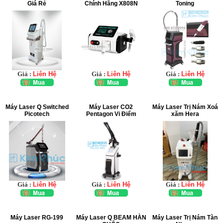
Giá Rẻ
Chính Hãng X808N
Toning
Giá :
Liên Hệ
Giá :
Liên Hệ
Giá :
Liên Hệ
Máy Laser Q Switched
Máy Laser CO2
Máy Laser Trị Nám Xoá
Picotech
Pentagon Vi Điểm
xăm Hera
Giá :
Liên Hệ
Giá :
Liên Hệ
Giá :
Liên Hệ
Máy Laser RG-199
Máy Laser Q BEAM HÀN
Máy Laser Trị Nám Tàn