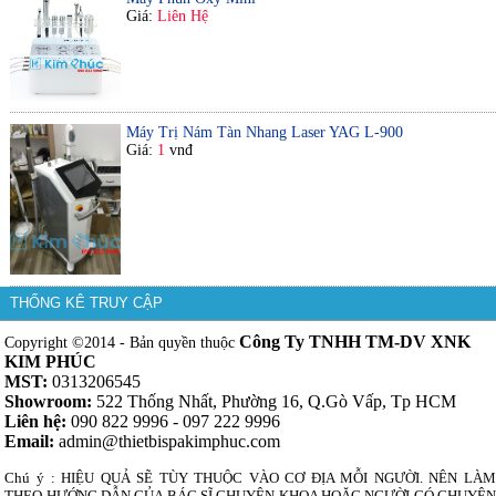
Giá:
Liên Hệ
Máy Trị Nám Tàn Nhang Laser YAG L-900
Giá:
1
vnđ
THỐNG KÊ TRUY CẬP
Công Ty TNHH TM-DV XNK
Copyright ©2014 - Bản quyền thuộc
KIM PHÚC
MST:
0313206545
Showroom:
522 Thống Nhất, Phường 16, Q.Gò Vấp, Tp HCM
Liên hệ:
090 822 9996 - 097 222 9996
Email:
admin@thietbispakimphuc.com
Chú ý : HIỆU QUẢ SẼ TÙY THUỘC VÀO CƠ ĐỊA MỖI NGƯỜI. NÊN LÀM
THEO HƯỚNG DẪN CỦA BÁC SĨ CHUYÊN KHOA HOẶC NGƯỜI CÓ CHUYÊN