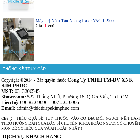
Máy Trị Nám Tàn Nhang Laser YAG L-900
Giá:
1
vnđ
THỐNG KÊ TRUY CẬP
Công Ty TNHH TM-DV XNK
Copyright ©2014 - Bản quyền thuộc
KIM PHÚC
MST:
0313206545
Showroom:
522 Thống Nhất, Phường 16, Q.Gò Vấp, Tp HCM
Liên hệ:
090 822 9996 - 097 222 9996
Email:
admin@thietbispakimphuc.com
Chú ý : HIỆU QUẢ SẼ TÙY THUỘC VÀO CƠ ĐỊA MỖI NGƯỜI. NÊN LÀM
THEO HƯỚNG DẪN CỦA BÁC SĨ CHUYÊN KHOA HOẶC NGƯỜI CÓ CHUYÊN
MÔN ĐỂ CÓ HIỆU QUẢ VÀ AN TOÀN NHẤT !
DỊCH VỤ KHÁCH HÀNG