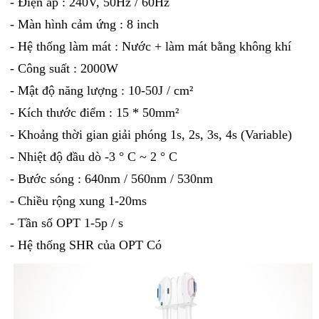
- Điện áp : 240V, 50Hz / 60Hz
- Màn hình cảm ứng : 8 inch
- Hệ thống làm mát : Nước + làm mát bằng không khí
- Công suất : 2000W
- Mật độ năng lượng : 10-50J / cm²
- Kích thước điểm : 15 * 50mm²
- Khoảng thời gian giải phóng 1s, 2s, 3s, 4s (Variable)
- Nhiệt độ đầu dò -3 ° C ~ 2 ° C
- Bước sóng : 640nm / 560nm / 530nm
- Chiều rộng xung 1-20ms
- Tần số OPT 1-5p / s
- Hệ thống SHR của OPT Có