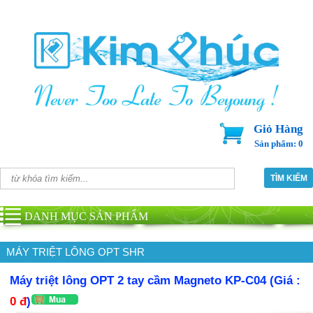
Giỏ Hàng
Sản phẩm: 0
DANH MỤC SẢN PHẨM
MÁY TRIỆT LÔNG OPT SHR
Máy triệt lông OPT 2 tay cầm Magneto KP-C04 (Giá :
0 đ
)