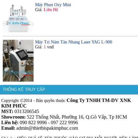
Máy Phun Oxy Mini
Giá:
Liên Hệ
Máy Trị Nám Tàn Nhang Laser YAG L-900
Giá:
1
vnđ
THỐNG KÊ TRUY CẬP
Công Ty TNHH TM-DV XNK
Copyright ©2014 - Bản quyền thuộc
KIM PHÚC
MST:
0313206545
Showroom:
522 Thống Nhất, Phường 16, Q.Gò Vấp, Tp HCM
Liên hệ:
090 822 9996 - 097 222 9996
Email:
admin@thietbispakimphuc.com