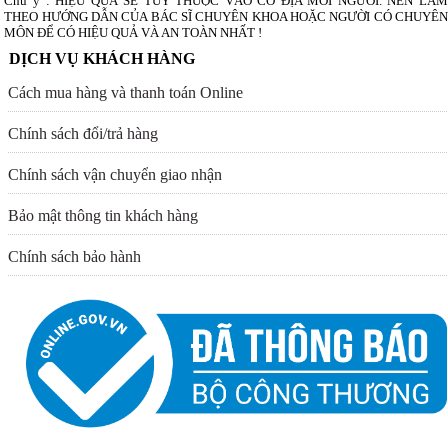
Chú ý : HIỆU QUẢ SẼ TÙY THUỘC VÀO CƠ ĐỊA MỖI NGƯỜI. NÊN LÀM
THEO HƯỚNG DẪN CỦA BÁC SĨ CHUYÊN KHOA HOẶC NGƯỜI CÓ CHUYÊN
MÔN ĐỂ CÓ HIỆU QUẢ VÀ AN TOÀN NHẤT !
DỊCH VỤ KHÁCH HÀNG
Cách mua hàng và thanh toán Online
Chính sách đổi/trả hàng
Chính sách vận chuyển giao nhận
Bảo mật thông tin khách hàng
Chính sách bảo hành