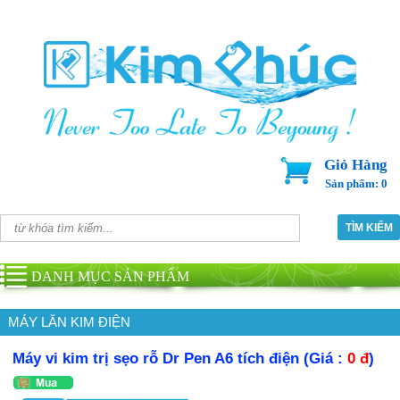
Giỏ Hàng
Sản phẩm: 0
DANH MỤC SẢN PHẨM
MÁY LĂN KIM ĐIỆN
Máy vi kim trị sẹo rỗ Dr Pen A6 tích điện (Giá :
0 đ
)