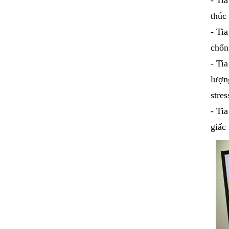
thúc 
- Ti
chốn
- Ti
lượn
stres
- Ti
giấc