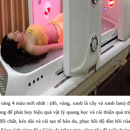
a sáng 4 màu mới nhất : (đỏ, vàng, xanh lá cây và xanh lam) 
ung để phát huy hiệu quả vật lý quang học và cải thiện quá tr
đổi chất, kéo dài và cải tạo tế bào da, phục hồi độ đàn hồi của
a Sóng ánh sáng đỏ : Giúp da trắng mịn, tăng tốc độ tuần hoà