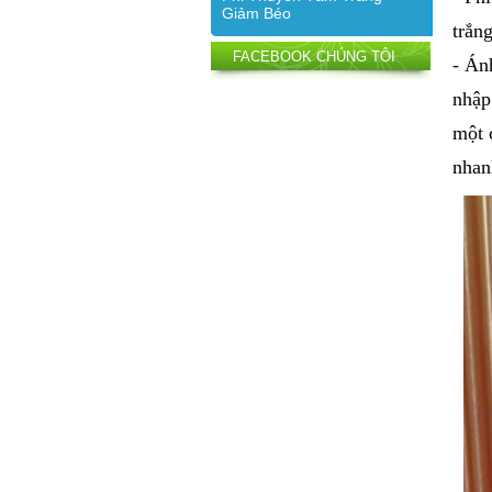
Giảm Béo
trắn
FACEBOOK CHÚNG TÔI
- Án
nhập
một 
nhan