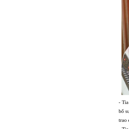
- Ti
bổ s
trao 
- Ti