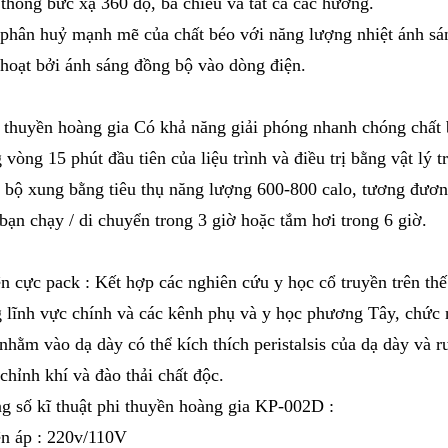
 thống bức xạ 360 độ, ba chiều và tất cả các hướng.
 phân huỷ mạnh mẽ của chất béo với năng lượng nhiệt ánh sá
 hoạt bởi ánh sáng đồng bộ vào dòng điện.
i thuyền hoàng gia Có khả năng giải phóng nhanh chóng chất
 vòng 15 phút đầu tiên của liệu trình và điều trị bằng vật lý tr
 bộ xung bằng tiêu thụ năng lượng 600-800 calo, tương đươn
 bạn chạy / di chuyển trong 3 giờ hoặc tắm hơi trong 6 giờ.
ện cực pack : Kết hợp các nghiên cứu y học cổ truyền trên thế
g lĩnh vực chính và các kênh phụ và y học phương Tây, chức
 nhằm vào dạ dày có thể kích thích peristalsis của dạ dày và r
 chỉnh khí và đào thải chất độc.
g số kĩ thuật phi thuyền hoàng gia KP-002D :
ện áp : 220v/110V