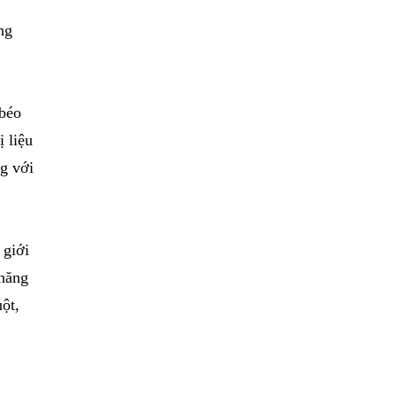
ng
 béo
ị liệu
g với
 giới
 năng
uột,