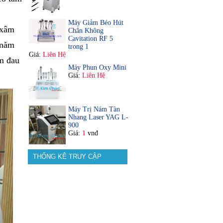
Máy Giảm Béo Hút
 xâm
Chân Không
Cavitation RF 5
 năm
trong 1
Giá:
Liên Hệ
ảm đau
Máy Phun Oxy Mini
Giá:
Liên Hệ
Máy Trị Nám Tàn
Nhang Laser YAG L-
900
Giá:
1
vnđ
THỐNG KÊ TRUY CẬP