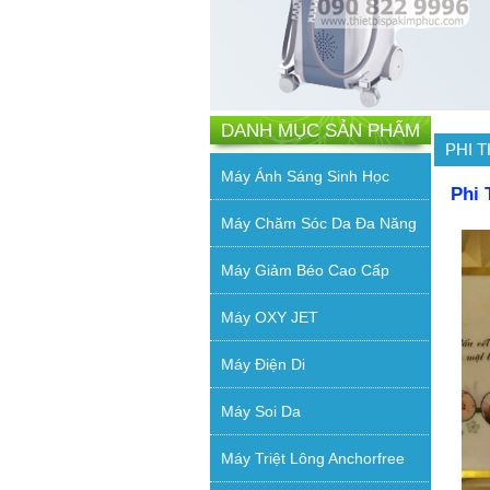
DANH MỤC SẢN PHẨM
PHI 
Máy Ánh Sáng Sinh Học
Phi 
Máy Chăm Sóc Da Đa Năng
Máy Giảm Béo Cao Cấp
Máy OXY JET
Máy Điện Di
Máy Soi Da
Máy Triệt Lông Anchorfree