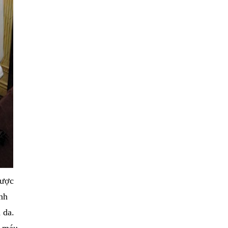
được
ình
 da.
n máu,