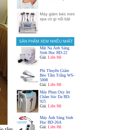
Máy giảm béo mini
spa có gì nổi bật
SẢN PHẨM XEM NHIỀU NHẤT
Mặt Nạ Ánh Sáng
Sinh Học BD-22
Giá:
Liên Hệ
Phi Thuyền Giảm
Béo Tắm Trắng WS-
5008
Giá:
Liên Hệ
Máy Phun Oxy Jet
Chăm Sóc Da BD-
925
Giá:
Liên Hệ
Máy Ánh Sáng Sinh
Học BD-26A
Giá:
Liên Hệ
éo tắm