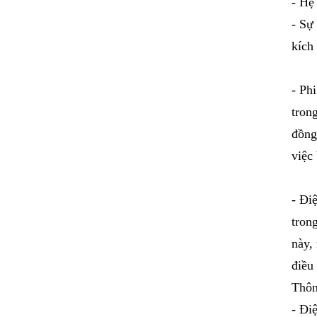
- Hệ
- Sự
kích
- Ph
trong
đồng
việc
- Đi
tron
này,
điều
Thôn
- Đi