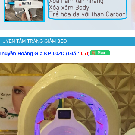
THUYỀN TẮM TRẮNG GIẢM BÉO
Thuyền Hoàng Gia KP-002D (Giá :
0 đ
)