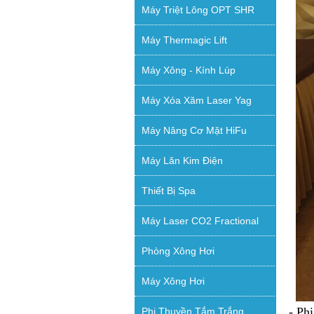
Máy Triệt Lông OPT SHR
Máy Thermagic Lift
Máy Xông - Kính Lúp
Máy Xóa Xăm Laser Yag
Máy Nâng Cơ Mặt HiFu
Máy Lăn Kim Điện
Thiết Bị Spa
Máy Laser CO2 Fractional
Phòng Xông Hơi
Máy Xông Hơi
- Ph
Phi Thuyền Tắm Trắng