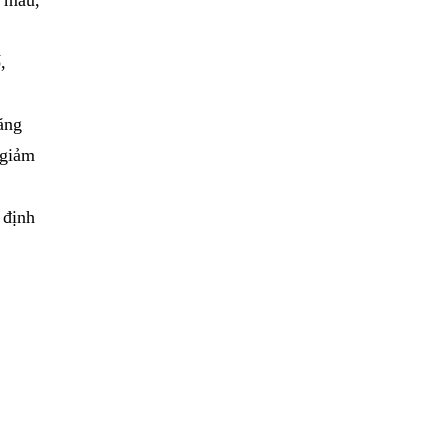
,
năng
 giảm
 định