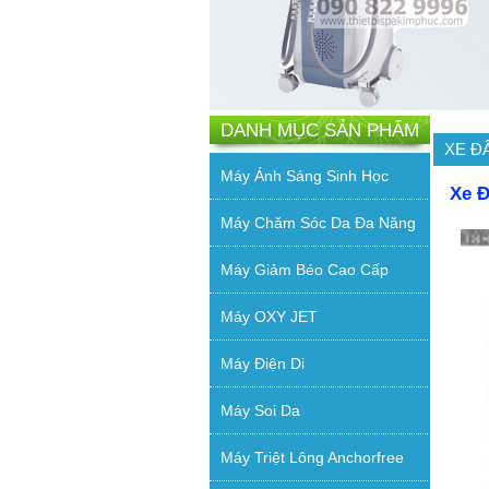
DANH MỤC SẢN PHẨM
XE Đ
Máy Ánh Sáng Sinh Học
Xe Đ
Máy Chăm Sóc Da Đa Năng
Máy Giảm Béo Cao Cấp
Máy OXY JET
Máy Điện Di
Máy Soi Da
Máy Triệt Lông Anchorfree