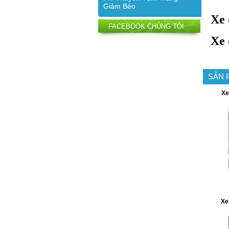
Giảm Béo
Xe 
FACEBOOK CHÚNG TÔI
Xe 
SẢN 
Xe
Xe