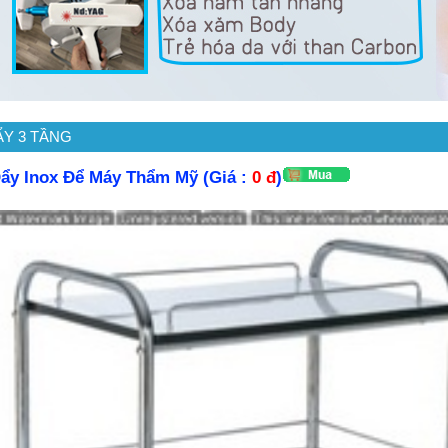
ẨY 3 TẦNG
ẩy Inox Để Máy Thẩm Mỹ (Giá :
0 đ
)