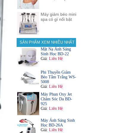
Máy giảm béo mini
spa có gì nổi bật
SẢN PHẨM XEM NHIỀU NHẤT
Mặt Nạ Ánh Sáng
Sinh Học BD-22
Giá:
Liên Hệ
Phi Thuyền Giảm
Béo Tắm Trắng WS-
5008
Giá:
Liên Hệ
Máy Phun Oxy Jet
Chăm Sóc Da BD-
925
Giá:
Liên Hệ
Máy Ánh Sáng Sinh
Học BD-26A
Giá:
Liên Hệ