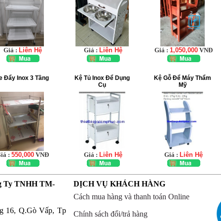
Giá :
Liên Hệ
Giá :
Liên Hệ
Giá :
1,050,000
VNĐ
e Đẩy Inox 3 Tầng
Kệ Tủ Inox Để Dụng
Kệ Gỗ Để Máy Thẩm
Cụ
Mỹ
iá :
550,000
VNĐ
Giá :
Liên Hệ
Giá :
Liên Hệ
g Ty TNHH TM-
DỊCH VỤ KHÁCH HÀNG
Cách mua hàng và thanh toán Online
g 16, Q.Gò Vấp, Tp
Chính sách đổi/trả hàng