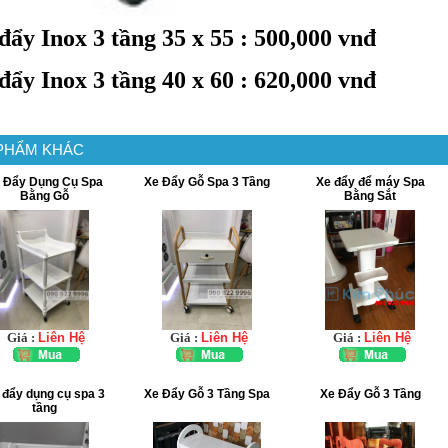
đẩy Inox 3 tầng 35 x 55 : 500,000 vnđ
đẩy Inox 3 tầng 40 x 60 : 620,000 vnđ
PHẨM KHÁC
 Đẩy Dụng Cụ Spa
Xe Đẩy Gỗ Spa 3 Tầng
Xe đẩy để máy Spa
Bằng Gỗ
Bằng Sắt
Giá :
Liên Hệ
Giá :
Liên Hệ
Giá :
Liên Hệ
 đẩy dụng cụ spa 3
Xe Đẩy Gỗ 3 Tầng Spa
Xe Đẩy Gỗ 3 Tầng
tầng