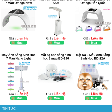
7 Màu Omega New
SK9
Omega Hàn Quốc
Giá :
Liên Hệ
Giá :
Liên Hệ
Giá :
Liên Hệ
Máy Ánh Sáng Sinh Học
Mặt nạ ánh sáng sinh
Mặt Nạ 3 Màu Ánh Sáng
7 Màu Nano Light
học 3 màu BD-196
Sinh Học BD-22A
Giá :
Liên Hệ
Giá :
Liên Hệ
Giá :
Liên Hệ
TIN TỨC