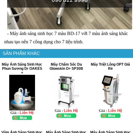
- Máy ánh sáng sinh học 7 màu BD-17 với 7 màu ánh sáng khác
nhau tạo nên 7 công dụng cho 7 liệu trình.
SẢN PHẨM KHÁC
Máy Ánh Sáng Sinh Học
Máy Chăm Sóc Da
Máy Triệt Lông OPT Giá
Phun Sương Dr OAKES
Glowskin O+ SP30B
Rẻ
+
Giá :
Liên Hệ
Giá :
Liên Hệ
Giá :
Liên Hệ
Vòm Ánh Sáng Sinh Học
Máy Ánh Sáng Sinh Học
Máy Ánh Sáng Sinh Học