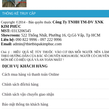
THỐNG KÊ TRUY CẬP
Công Ty TNHH TM-DV XNK
Copyright ©2014 - Bản quyền thuộc
KIM PHÚC
MST:
0313206545
Showroom:
522 Thống Nhất, Phường 16, Q.Gò Vấp, Tp HCM
Liên hệ:
090 822 9996 - 097 222 9996
Email:
admin@thietbispakimphuc.com
Chú ý : HIỆU QUẢ SẼ TÙY THUỘC VÀO CƠ ĐỊA MỖI NGƯỜI. NÊN LÀM
THEO HƯỚNG DẪN CỦA BÁC SĨ CHUYÊN KHOA HOẶC NGƯỜI CÓ CHUYÊN
MÔN ĐỂ CÓ HIỆU QUẢ VÀ AN TOÀN NHẤT !
DỊCH VỤ KHÁCH HÀNG
Cách mua hàng và thanh toán Online
Chính sách đổi/trả hàng
Chính sách vận chuyển giao nhận
Bảo mật thông tin khách hàng