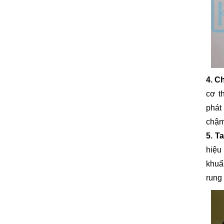
4. C
cơ t
phát 
chậm
5. T
hiệu
khuẩ
rung