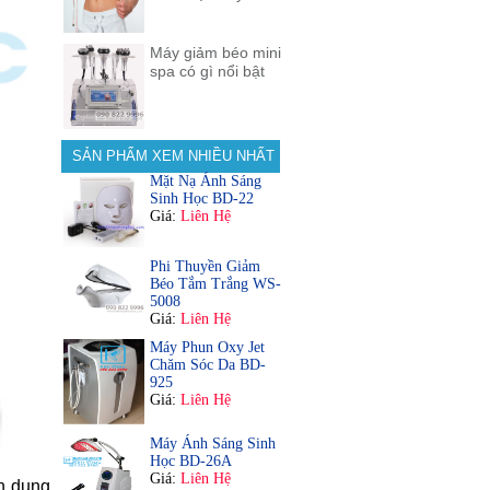
Máy giảm béo mini
spa có gì nổi bật
SẢN PHẨM XEM NHIỀU NHẤT
Mặt Nạ Ánh Sáng
Sinh Học BD-22
Giá:
Liên Hệ
Phi Thuyền Giảm
Béo Tắm Trắng WS-
5008
Giá:
Liên Hệ
Máy Phun Oxy Jet
Chăm Sóc Da BD-
925
Giá:
Liên Hệ
Máy Ánh Sáng Sinh
Học BD-26A
Giá:
Liên Hệ
ên dụng