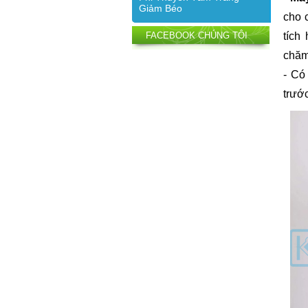
Giảm Béo
cho 
tích
FACEBOOK CHÚNG TÔI
chăm
- Có
trướ