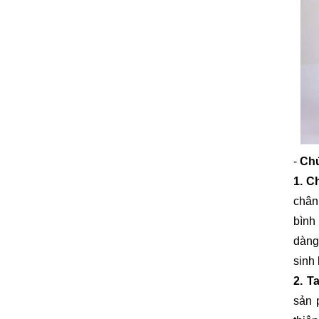
-
Chứ
1. C
chân
bình
dàng
sinh 
2. T
sản 