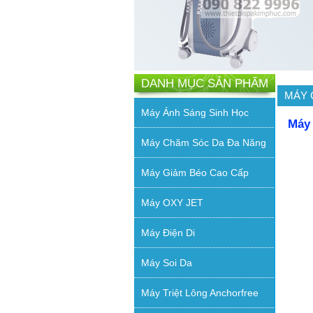
DANH MỤC SẢN PHẨM
MÁY 
Máy Ánh Sáng Sinh Học
Máy 
Máy Chăm Sóc Da Đa Năng
Máy Giảm Béo Cao Cấp
Máy OXY JET
Máy Điện Di
Máy Soi Da
Máy Triệt Lông Anchorfree