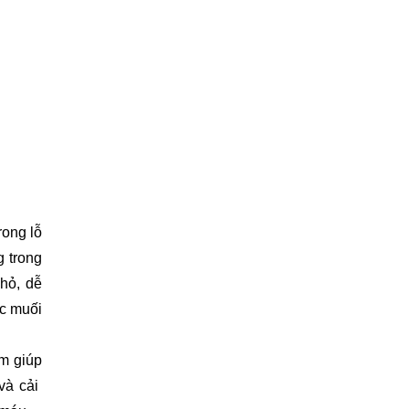
rong lỗ
g trong
hỏ, dễ
ớc muối
m giúp
và cải