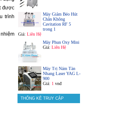
ệt được
Máy Giảm Béo Hút
u trình
Chân Không
Cavitation RF 5
trong 1
 nhiệm
Giá:
Liên Hệ
Máy Phun Oxy Mini
Giá:
Liên Hệ
Máy Trị Nám Tàn
Nhang Laser YAG L-
900
Giá:
1
vnđ
THỐNG KÊ TRUY CẬP