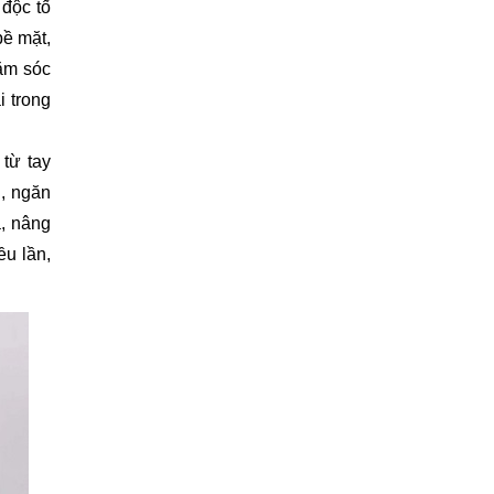
 độc tố
bề mặt,
hăm sóc
i trong
từ tay
h, ngăn
, nâng
u lần,