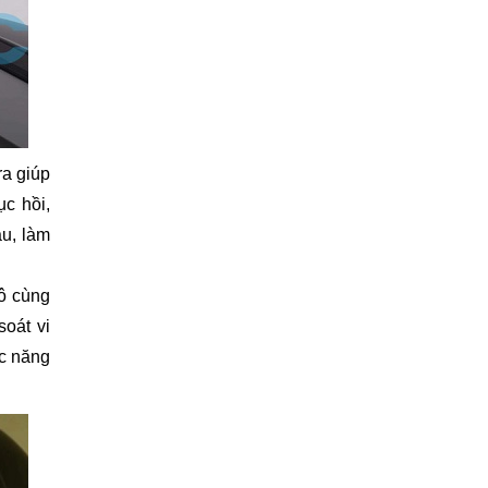
ra giúp
c hồi,
áu, làm
vô cùng
soát vi
c năng