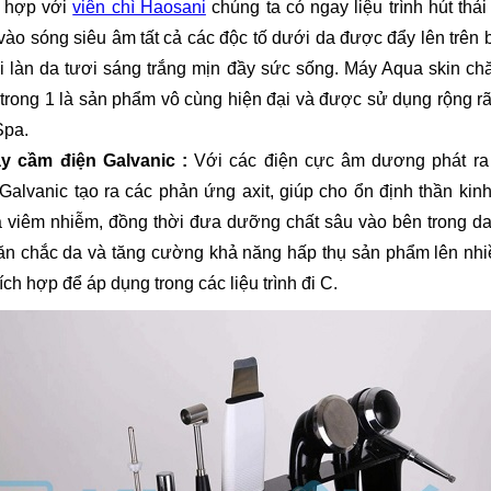
t hợp với
viên chì Haosani
chúng ta có ngay liệu trình hút thải
vào sóng siêu âm tất cả các độc tố dưới da được đẩy lên trên 
lại làn da tươi sáng trắng mịn đầy sức sống. Máy Aqua skin c
 trong 1 là sản phẩm vô cùng hiện đại và được sử dụng rộng rã
Spa.
ay cầm điện Galvanic :
Với các điện cực âm dương phát ra 
Galvanic tạo ra các phản ứng axit, giúp cho ổn định thần kin
 viêm nhiễm, đồng thời đưa dưỡng chất sâu vào bên trong da
ăn chắc da và tăng cường khả năng hấp thụ sản phẩm lên nhiề
hích hợp để áp dụng trong các liệu trình đi C.