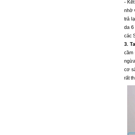
- Kế
nhờ 
trả 
da 6
các 
3. T
cầm 
ngừa
cơ s
rất t