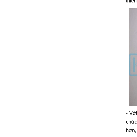
thiện
- Vớ
chức
hơn,