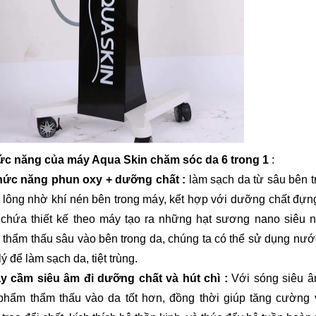
c năng của máy Aqua Skin chăm sóc da 6 trong 1
:
hức năng phun oxy + dưỡng chất :
làm sạch da từ sâu bên t
 lông nhờ khí nén bên trong máy, kết hợp với dưỡng chất đựn
 chứa thiết kế theo máy tạo ra những hạt sương nano siêu n
 thẩm thấu sâu vào bên trong da, chúng ta có thể sử dụng nư
lý để làm sạch da, tiệt trùng.
ay cầm siêu âm đi dưỡng chất và hút chì :
Với sóng siêu â
phẩm thẩm thấu vào da tốt hơn, đồng thời giúp tăng cường 