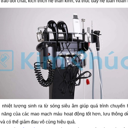
 trao đổi chất, kích thích hệ thần kinh, và thúc đẩy hệ tuần hoàn
i nhiệt lượng sinh ra từ sóng siêu âm giúp quá trình chuyển
 năng của các mao mạch máu hoạt động tốt hơn, lưu thông d
 và có thể giảm đau vô cùng hiệu quả.