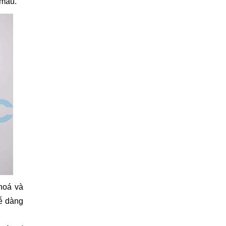
 máu.
 hoá và
ễ dàng