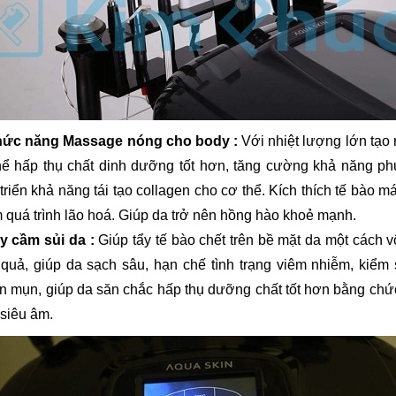
hức năng Massage nóng cho body :
Với nhiệt lượng lớn tạo 
hể hấp thụ chất dinh dưỡng tốt hơn, tăng cường khả năng phụ
triển khả năng tái tạo collagen cho cơ thể. Kích thích tế bào m
 quá trình lão hoá. Giúp da trở nên hồng hào khoẻ mạnh.
ay cầm sủi da :
Giúp tẩy tế bào chết trên bề mặt da một cách 
 quả, giúp da sạch sâu, hạn chế tình trạng viêm nhiễm, kiểm 
n mụn, giúp da săn chắc hấp thụ dưỡng chất tốt hơn bằng chứ
 siêu âm.