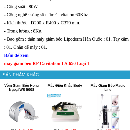
- Công suất : 80W.
- Công nghệ : sóng siêu âm Cavitation 60Khz.
- Kích thước : D200 x R400 x C370 mm.
- Trọng lượng : 8Kg.
- Bao gồm : thân máy giảm béo Lipoderm Hàn Quốc : 01, Tay cầm
: 01, Chân để máy : 01.
Bấm để xem
máy giảm béo RF Cavitation LS-650 Loại 1
SẢN PHẨM KHÁC
Vòm Giảm Béo Hồng
Máy Điêu Khắc Body
Máy Giảm Béo Magic
Ngoại WS-5008
Line