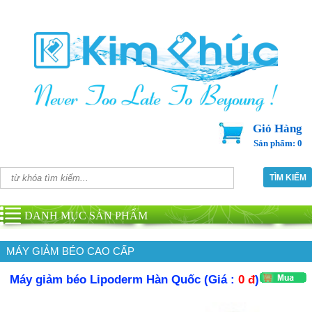
Giỏ Hàng
Sản phẩm: 0
DANH MỤC SẢN PHẨM
MÁY GIẢM BÉO CAO CẤP
Máy giảm béo Lipoderm Hàn Quốc (Giá :
0 đ
)