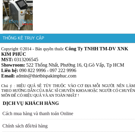
THỐNG KÊ TRUY CẬP
Công Ty TNHH TM-DV XNK
Copyright ©2014 - Bản quyền thuộc
KIM PHÚC
MST:
0313206545
Showroom:
522 Thống Nhất, Phường 16, Q.Gò Vấp, Tp HCM
Liên hệ:
090 822 9996 - 097 222 9996
Email:
admin@thietbispakimphuc.com
Chú ý : HIỆU QUẢ SẼ TÙY THUỘC VÀO CƠ ĐỊA MỖI NGƯỜI. NÊN LÀM
THEO HƯỚNG DẪN CỦA BÁC SĨ CHUYÊN KHOA HOẶC NGƯỜI CÓ CHUYÊN
MÔN ĐỂ CÓ HIỆU QUẢ VÀ AN TOÀN NHẤT !
DỊCH VỤ KHÁCH HÀNG
Cách mua hàng và thanh toán Online
Chính sách đổi/trả hàng