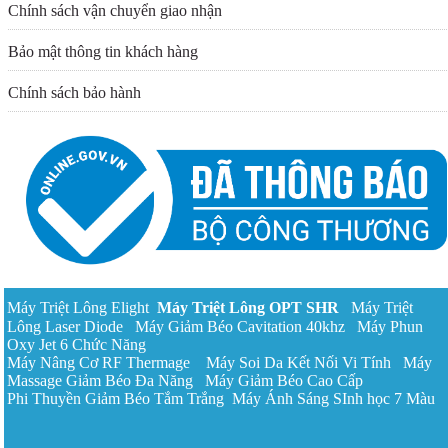
Chính sách vận chuyển giao nhận
Bảo mật thông tin khách hàng
Chính sách bảo hành
Máy Triệt Lông Elight
Máy Triệt Lông OPT
SHR
Máy Triệt
Lông Laser Diode
Máy Giảm Béo Cavitation 40khz
Máy Phun
Oxy Jet 6 Chức Năng
Máy Nâng Cơ RF Thermage
Máy Soi Da Kết Nối Vi Tính
Máy
Massage Giảm Béo Đa Năng
Máy Giảm Béo Cao Cấp
Phi Thuyền Giảm Béo Tắm Trắng
Máy Ánh Sáng SInh học 7 Màu