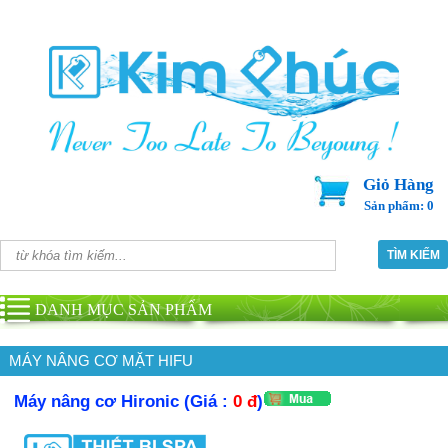
Giỏ Hàng
Sản phẩm: 0
DANH MỤC SẢN PHẨM
MÁY NÂNG CƠ MẶT HIFU
Máy nâng cơ Hironic (Giá :
0 đ
)