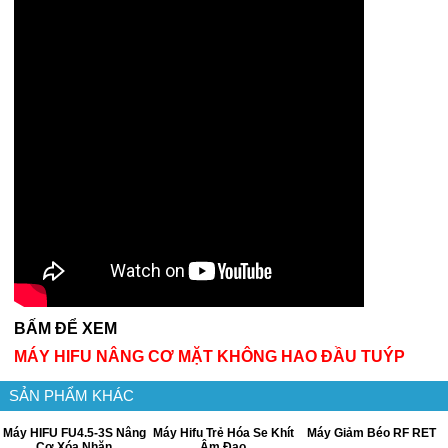
BẤM ĐỂ XEM
MÁY HIFU NÂNG CƠ MẶT KHÔNG HAO ĐẦU TUÝP
SẢN PHẨM KHÁC
Máy HIFU FU4.5-3S Nâng
Máy Hifu Trẻ Hóa Se Khít
Máy Giảm Béo RF RET
Cơ Xóa Nhăn
Âm Đạo