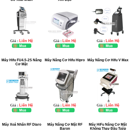
Giá :
Liên Hệ
Giá :
Liên Hệ
Giá :
Liên Hệ
Máy Hifu FU4.5-2S Nâng
Máy Nâng Cơ Hifu Hipro
Máy Nâng Cơ Hifu V Max
Cơ Mặt
Giá :
Liên Hệ
Giá :
Liên Hệ
Giá :
Liên Hệ
Máy Xoá Nhăn RF Diaro
Máy Nâng Cơ Mặt RF
Máy HiFu Nâng Cơ Mặt
Baron
Không Thay Đầu Tuýp