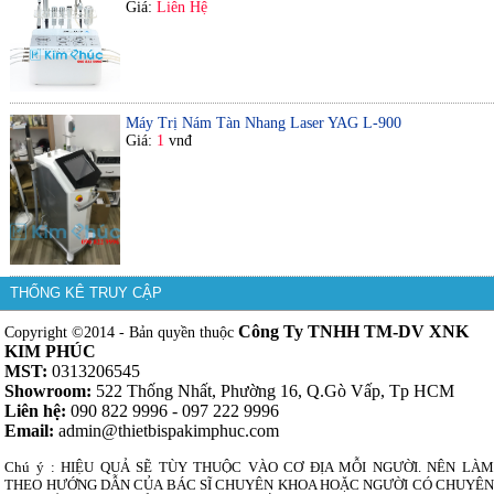
Giá:
Liên Hệ
Máy Trị Nám Tàn Nhang Laser YAG L-900
Giá:
1
vnđ
THỐNG KÊ TRUY CẬP
Công Ty TNHH TM-DV XNK
Copyright ©2014 - Bản quyền thuộc
KIM PHÚC
MST:
0313206545
Showroom:
522 Thống Nhất, Phường 16, Q.Gò Vấp, Tp HCM
Liên hệ:
090 822 9996 - 097 222 9996
Email:
admin@thietbispakimphuc.com
Chú ý : HIỆU QUẢ SẼ TÙY THUỘC VÀO CƠ ĐỊA MỖI NGƯỜI. NÊN LÀM
THEO HƯỚNG DẪN CỦA BÁC SĨ CHUYÊN KHOA HOẶC NGƯỜI CÓ CHUYÊN