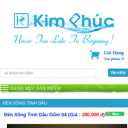
Giỏ Hàng
Sản phẩm: 0
DANH MỤC SẢN PHẨM
ĐÈN XÔNG TINH DẦU
Đèn Xông Tinh Dầu Gốm 04 (Giá :
280,000 đ
)