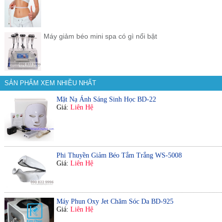
Máy giảm béo mini spa có gì nổi bật
SẢN PHẨM XEM NHIỀU NHẤT
Mặt Nạ Ánh Sáng Sinh Học BD-22
Giá:
Liên Hệ
Phi Thuyền Giảm Béo Tắm Trắng WS-5008
Giá:
Liên Hệ
Máy Phun Oxy Jet Chăm Sóc Da BD-925
Giá:
Liên Hệ