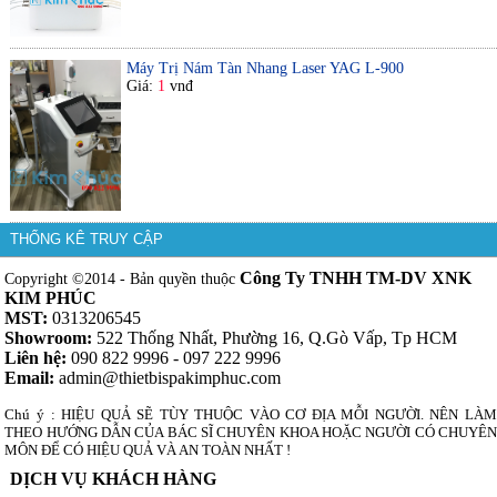
Máy Trị Nám Tàn Nhang Laser YAG L-900
Giá:
1
vnđ
THỐNG KÊ TRUY CẬP
Công Ty TNHH TM-DV XNK
Copyright ©2014 - Bản quyền thuộc
KIM PHÚC
MST:
0313206545
Showroom:
522 Thống Nhất, Phường 16, Q.Gò Vấp, Tp HCM
Liên hệ:
090 822 9996 - 097 222 9996
Email:
admin@thietbispakimphuc.com
Chú ý : HIỆU QUẢ SẼ TÙY THUỘC VÀO CƠ ĐỊA MỖI NGƯỜI. NÊN LÀM
THEO HƯỚNG DẪN CỦA BÁC SĨ CHUYÊN KHOA HOẶC NGƯỜI CÓ CHUYÊN
MÔN ĐỂ CÓ HIỆU QUẢ VÀ AN TOÀN NHẤT !
DỊCH VỤ KHÁCH HÀNG