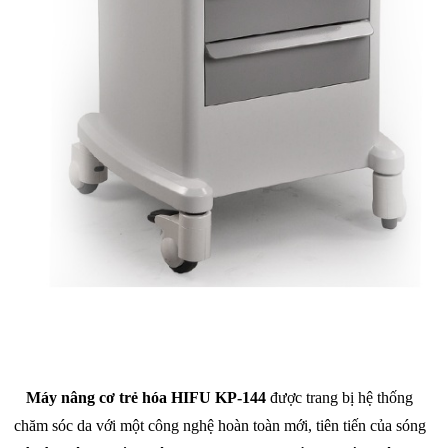
Máy nâng cơ trẻ hóa HIFU KP-144
được trang bị hệ thống
chăm sóc da với một công nghệ hoàn toàn mới, tiên tiến của sóng