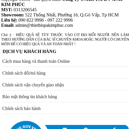
KIM PHÚC
MST:
0313206545
Showroom:
522 Thống Nhất, Phường 16, Q.Gò Vấp, Tp HCM
Liên hệ:
090 822 9996 - 097 222 9996
Email:
admin@thietbispakimphuc.com
Chú ý : HIỆU QUẢ SẼ TÙY THUỘC VÀO CƠ ĐỊA MỖI NGƯỜI. NÊN LÀM
THEO HƯỚNG DẪN CỦA BÁC SĨ CHUYÊN KHOA HOẶC NGƯỜI CÓ CHUYÊN
MÔN ĐỂ CÓ HIỆU QUẢ VÀ AN TOÀN NHẤT !
DỊCH VỤ KHÁCH HÀNG
Cách mua hàng và thanh toán Online
Chính sách đổi/trả hàng
Chính sách vận chuyển giao nhận
Bảo mật thông tin khách hàng
Chính sách bảo hành