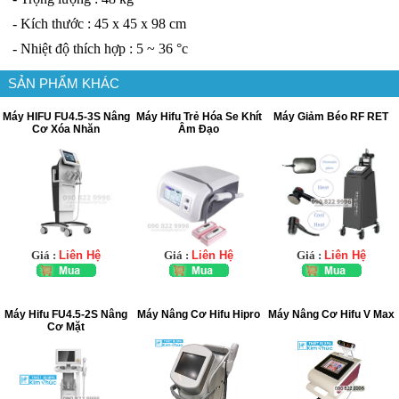
- Kích thước : 45 x 45 x 98 cm
- Nhiệt độ thích hợp : 5 ~ 36 °c
SẢN PHẨM KHÁC
Máy HIFU FU4.5-3S Nâng
Máy Hifu Trẻ Hóa Se Khít
Máy Giảm Béo RF RET
Cơ Xóa Nhăn
Âm Đạo
Giá :
Liên Hệ
Giá :
Liên Hệ
Giá :
Liên Hệ
Máy Hifu FU4.5-2S Nâng
Máy Nâng Cơ Hifu Hipro
Máy Nâng Cơ Hifu V Max
Cơ Mặt