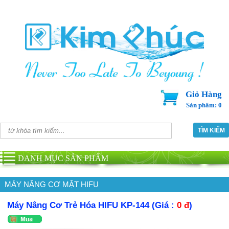
Giỏ Hàng
Sản phẩm: 0
DANH MỤC SẢN PHẨM
MÁY NÂNG CƠ MẶT HIFU
Máy Nâng Cơ Trẻ Hóa HIFU KP-144 (Giá :
0 đ
)