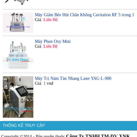
Máy Giảm Béo Hút Chân Không Cavitation RF 5 trong 1
Giá:
Liên Hệ
Máy Phun Oxy Mini
Giá:
Liên Hệ
Máy Trị Nám Tàn Nhang Laser YAG L-900
Giá:
1
vnđ
THỐNG KÊ TRUY CẬP
Công Ty TNHH TM-DV XNK
Copyright ©2014 - Bản quyền thuộc