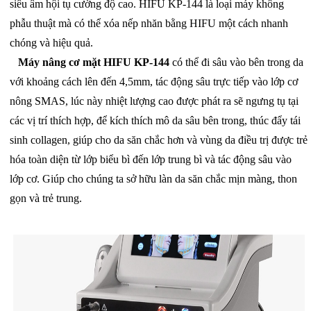
siêu âm hội tụ cường độ cao. HIFU KP-144 là loại máy không
phẫu thuật mà có thể xóa nếp nhăn bằng HIFU một cách nhanh
chóng và hiệu quả.
Máy nâng cơ mặt HIFU KP-144
có thể đi sâu vào bên trong da
với khoảng cách lên đến 4,5mm, tác động sâu trực tiếp vào lớp cơ
nông SMAS, lúc này nhiệt lượng cao được phát ra sẽ ngưng tụ tại
các vị trí thích hợp, để kích thích mô da sâu bên trong, thúc đẩy tái
sinh collagen, giúp cho da săn chắc hơn và vùng da điều trị được trẻ
hóa toàn diện từ lớp biểu bì đến lớp trung bì và tác động sâu vào
lớp cơ. Giúp cho chúng ta sở hữu làn da săn chắc mịn màng, thon
gọn và trẻ trung.