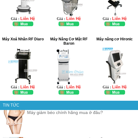
Giá :
Liên Hệ
Giá :
Liên Hệ
Giá :
Liên Hệ
Máy Xoá Nhăn RF Diaro
Máy Nâng Cơ Mặt RF
Máy nâng cơ Hironic
Baron
Giá :
Liên Hệ
Giá :
Liên Hệ
Giá :
Liên Hệ
TIN TỨC
Máy giảm béo chính hãng mua ở đâu?