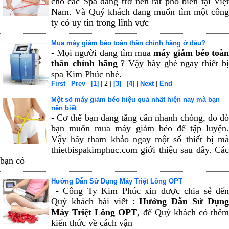
cho các Spa đang trở nên rất phổ biến tại Việt
Nam. Và Quý khách đang muốn tìm một công
ty có uy tín trong lĩnh vực
Mua máy giảm béo toàn thân chính hãng ở đâu?
- Mọi người đang tìm mua
máy giảm béo toà
thân chính hãng
? Vậy hãy ghé ngay thiết b
spa Kim Phúc nhé.
First
|
Prev
|
[1]
| 2 |
[3]
|
[4]
|
Next
|
End
Một số máy giảm béo hiệu quả nhất hiện nay mà bạn
nên biết
- Cơ thể bạn đang tăng cân nhanh chóng, do đó
bạn muốn mua máy giảm béo để tập luyện.
Vậy hãy tham khảo ngay một số thiết bị mà
thietbispakimphuc.com giới thiệu sau đây. Các
bạn có
Hướng Dẫn Sử Dụng Máy Triệt Lông OPT
- Công Ty Kim Phúc xin được chia sẻ đến
Quý khách bài viết :
Hướng Dẫn Sử Dụng
Máy Triệt Lông OPT
, để Quý khách có thêm
kiến thức về cách vận