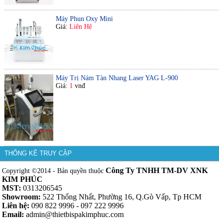
Máy Phun Oxy Mini
Giá:
Liên Hệ
Máy Trị Nám Tàn Nhang Laser YAG L-900
Giá:
1
vnđ
THỐNG KÊ TRUY CẬP
Công Ty TNHH TM-DV XNK
Copyright ©2014 - Bản quyền thuộc
KIM PHÚC
MST:
0313206545
Showroom:
522 Thống Nhất, Phường 16, Q.Gò Vấp, Tp HCM
Liên hệ:
090 822 9996 - 097 222 9996
Email:
admin@thietbispakimphuc.com